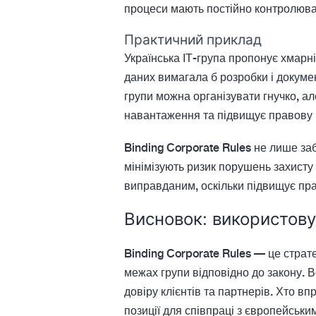
процеси мають постійно контролюват
Практичний приклад
Українська ІТ-група пропонує хмарн
даних вимагала б розробки і докуме
групи можна організувати гнучко, а
навантаження та підвищує правову 
Binding Corporate Rules не лише за
мінімізують ризик порушень захисту
виправданим, оскільки підвищує прав
Висновок: використову
Binding Corporate Rules — це страте
межах групи відповідно до закону. 
довіру клієнтів та партнерів. Хто в
позиції для співпраці з європейськ