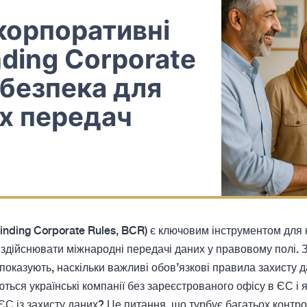
корпоративні
nding Corporate
 безпека для
х передач
nding Corporate Rules, BCR) є ключовим інструментом для к
здійснювати міжнародні передачі даних у правовому полі. 
 показують, наскільки важливі обов’язкові правила захисту 
ються українські компанії без зареєстрованого офісу в ЄС і
ЄС із захисту даних? Це питання, що турбує багатьох контро