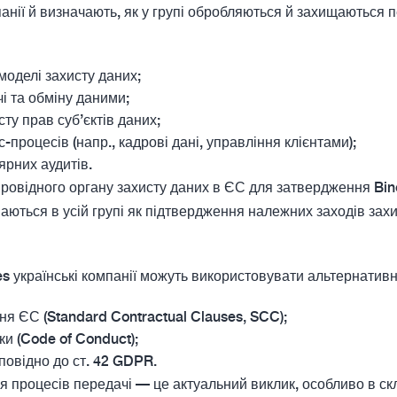
нії й визначають, як у групі обробляються й захищаються п
моделі захисту даних;
і та обміну даними;
сту прав суб’єктів даних;
с-процесів (напр., кадрові дані, управління клієнтами);
ярних аудитів.
провідного органу захисту даних в ЄС для затвердження Bin
ються в усій групі як підтвердження належних заходів захи
s українські компанії можуть використовувати альтернативні
ня ЄС (Standard Contractual Clauses, SCC);
и (Code of Conduct);
повідно до ст. 42 GDPR.
 процесів передачі — це актуальний виклик, особливо в ск