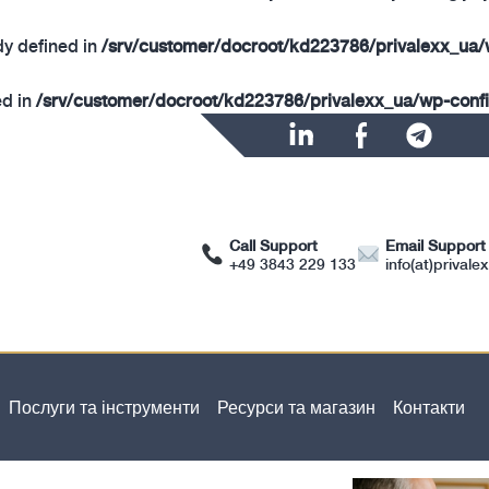
 defined in
/srv/customer/docroot/kd223786/privalexx_ua/
d in
/srv/customer/docroot/kd223786/privalexx_ua/wp-conf
Call Support
Email Support
+49 3843 229 133
info(at)prival
Послуги та інструменти
Ресурси та магазин
Контакти