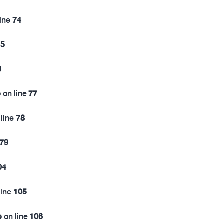
line
74
75
6
p
on line
77
line
78
79
04
line
105
p
on line
106