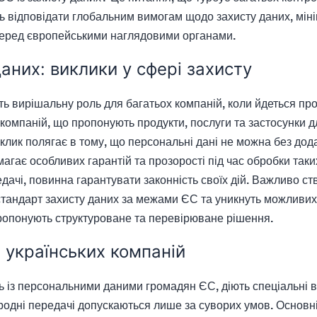
 відповідати глобальним вимогам щодо захисту даних, мінім
перед європейськими наглядовими органами.
аних: виклики у сфері захисту
ть вирішальну роль для багатьох компаній, коли йдеться про
 компаній, що пропонують продукти, послуги та застосунки д
клик полягає в тому, що персональні дані не можна без дода
гає особливих гарантій та прозорості під час обробки таки
ачі, повинна гарантувати законність своїх дій. Важливо ст
стандарт захисту даних за межами ЄС та уникнуть можливих
опонують структуроване та перевірюване рішення.
 українських компаній
ть із персональними даними громадян ЄС, діють спеціальні 
одні передачі допускаються лише за суворих умов. Основні