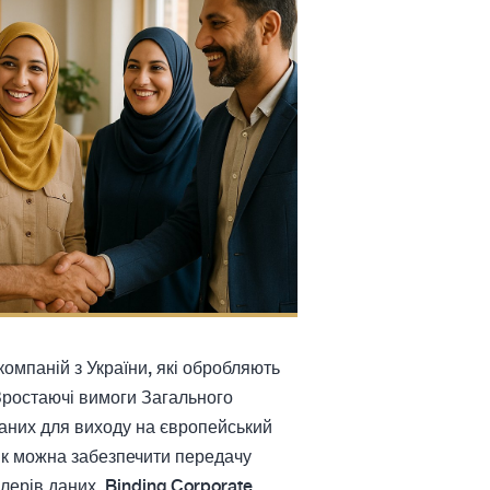
омпаній з України, які обробляють
Зростаючі вимоги Загального
даних для виходу на європейський
 як можна забезпечити передачу
лерів даних. Binding Corporate