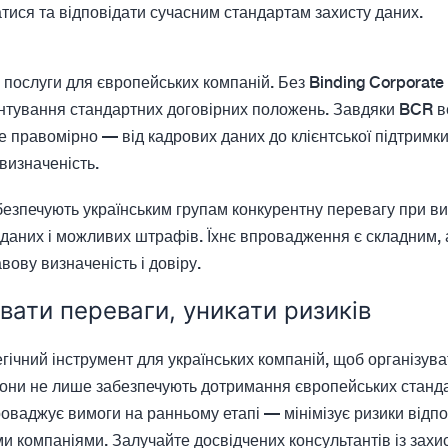
ися та відповідати сучасним стандартам захисту даних.
і послуги для європейських компаній. Без Binding Corporat
нтування стандартних договірних положень. Завдяки BCR ве
ле правомірно — від кадрових даних до клієнтської підтримк
визначеність.
безпечують українським групам конкурентну перевагу при ви
 даних і можливих штрафів. Їхнє впровадження є складним, 
ову визначеність і довіру.
вати переваги, уникати ризиків
гічний інструмент для українських компаній, щоб організув
Вони не лише забезпечують дотримання європейських станда
проваджує вимоги на ранньому етапі — мінімізує ризики відп
ими компаніями. Залучайте досвідчених консультантів із зах