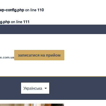
wp-config.php
on line
110
ig.php
on line
111
записатися на прийом
exx.com.ua