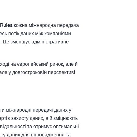
e Rules кожна міжнародна передача
сь потік даних між компаніями
и. Це зменшує адміністративне
ході на європейський ринок, але й
але у довгостроковій перспективі
ати міжнародні передачі даних у
ртів захисту даних, а й зміцнюють
овідальності та отримує оптимальні
исту даних для впровадження та