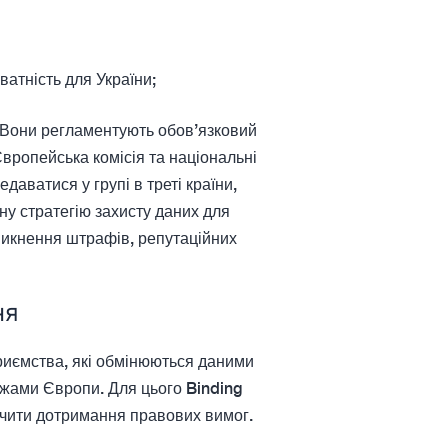
ватність для України;
. Вони регламентують обов’язковий
вропейська комісія та національні
аватися у групі в треті країни,
ну стратегію захисту даних для
уникнення штрафів, репутаційних
ня
риємства, які обмінюються даними
ежами Європи. Для цього Binding
ечити дотримання правових вимог.