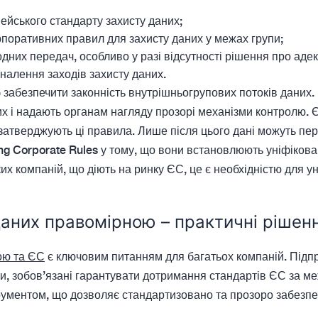
йського стандарту захисту даних;
оративних правил для захисту даних у межах групи;
дних передач, особливо у разі відсутності рішення про адек
налення заходів захисту даних.
б забезпечити законність внутрішньогрупових потоків даних
 і надають органам нагляду прозорі механізми контролю. Є
затверджують ці правила. Лише після цього дані можуть перед
ing Corporate Rules у тому, що вони встановлюють уніфікова
их компаній, що діють на ринку ЄС, це є необхідністю для 
аних правомірною – практичні рішен
ою та ЄС
є ключовим питанням для багатьох компаній. Підп
ми, зобов’язані гарантувати дотримання стандартів ЄС за м
трументом, що дозволяє стандартизовано та прозоро забезп