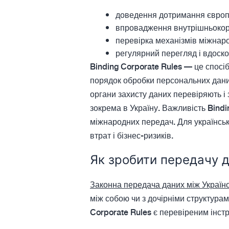
доведення дотримання європе
впровадження внутрішньокорп
перевірка механізмів міжнаро
регулярний перегляд і вдоско
Binding Corporate Rules — це спосі
порядок обробки персональних даних
органи захисту даних перевіряють і 
зокрема в Україну. Важливість Bind
міжнародних передач. Для українськ
втрат і бізнес-ризиків.
Як зробити передачу д
Законна передача даних між Україн
між собою чи з дочірніми структура
Corporate Rules є перевіреним інс