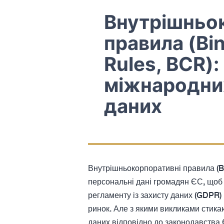
Внутрішньо
правила (Bi
Rules, BCR):
міжнародни
даних
Внутрішньокорпоративні правила (Bi
персональні дані громадян ЄС, щоб 
регламенту із захисту даних (GDPR)
ринок. Але з якими викликами стика
даних відповідно до законодавства 